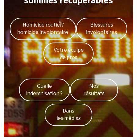
sommes récupérables
Homicide routier/
Blessures
homicide involontaire
involontaires
Votre équipe
de pros
Quelle
Nos
indemnisation ?
résultats
Dans
les médias