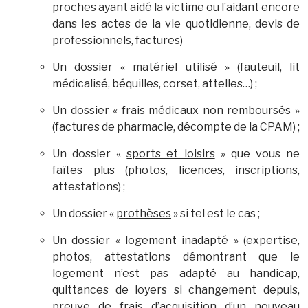
proches ayant aidé la victime ou l’aidant encore
dans les actes de la vie quotidienne, devis de
professionnels, factures)
Un dossier «
matériel utilisé
» (fauteuil, lit
médicalisé, béquilles, corset, attelles…) ;
Un dossier «
frais médicaux non remboursés
»
(factures de pharmacie, décompte de la CPAM) ;
Un dossier «
sports et loisirs
» que vous ne
faîtes plus (photos, licences, inscriptions,
attestations) ;
Un dossier «
prothèses
» si tel est le cas ;
Un dossier «
logement inadapté
» (expertise,
photos, attestations démontrant que le
logement n’est pas adapté au handicap,
quittances de loyers si changement depuis,
preuve de frais d’acquisition d’un nouveau