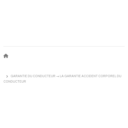
Fil d'Ariane
GARANTIE DU CONDUCTEUR → LA GARANTIE ACCIDENT CORPOREL DU
CONDUCTEUR
A propos
Après un accident, votre vie bascule et vous devez faire face à
de nombreuses difficultés.