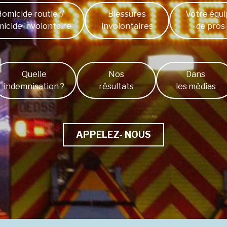
omicide routier/
Blessures
Votre équ
icide involontaire
involontaires
de pros
Quelle
Nos
Dans
indemnisation ?
résultats
les médias
APPELEZ- NOUS