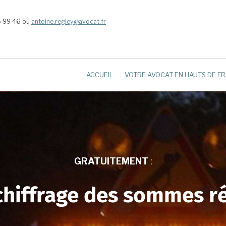
5 99 46 ou
antoine.regley@avocat.fr
ACCUEIL
VOTRE AVOCAT EN HAUTS DE F
GRATUITEMENT
:
chiffrage des sommes r