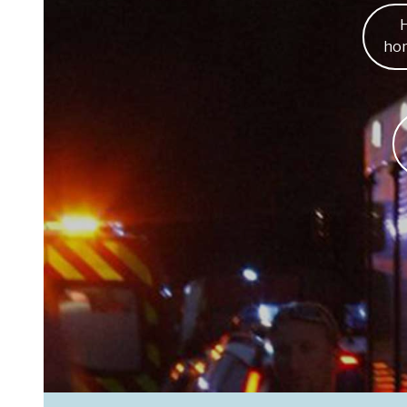
H
hom