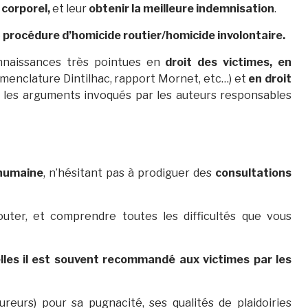
corporel,
et leur
obtenir la meilleure indemnisation
.
e
procédure d’homicide routier/homicide involontaire.
onnaissances très pointues en
droit des victimes, en
menclature Dintilhac, rapport Mornet, etc…) et
en droit
t les arguments invoqués par les auteurs responsables
humaine
, n’hésitant pas à prodiguer des
consultations
uter, et comprendre toutes les difficultés que vous
lles il est souvent recommandé aux victimes par les
reurs) pour sa pugnacité, ses qualités de plaidoiries