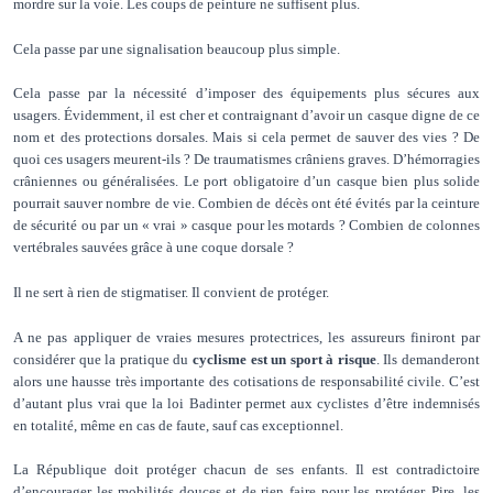
mordre sur la voie. Les coups de peinture ne suffisent plus.
Cela passe par une signalisation beaucoup plus simple.
Cela passe par la nécessité d’imposer des équipements plus sécures aux
usagers. Évidemment, il est cher et contraignant d’avoir un casque digne de ce
nom et des protections dorsales. Mais si cela permet de sauver des vies ? De
quoi ces usagers meurent-ils ? De traumatismes crâniens graves. D’hémorragies
crâniennes ou généralisées. Le port obligatoire d’un casque bien plus solide
pourrait sauver nombre de vie. Combien de décès ont été évités par la ceinture
de sécurité ou par un « vrai » casque pour les motards ? Combien de colonnes
vertébrales sauvées grâce à une coque dorsale ?
Il ne sert à rien de stigmatiser. Il convient de protéger.
A ne pas appliquer de vraies mesures protectrices, les assureurs finiront par
considérer que la pratique du
cyclisme est un sport à risque
. Ils demanderont
alors une hausse très importante des cotisations de responsabilité civile. C’est
d’autant plus vrai que la loi Badinter permet aux cyclistes d’être indemnisés
en totalité, même en cas de faute, sauf cas exceptionnel.
La République doit protéger chacun de ses enfants. Il est contradictoire
d’encourager les mobilités douces et de rien faire pour les protéger. Pire, les