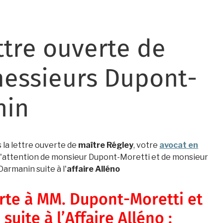
ettre ouverte de
messieurs Dupont-
nin
 la lettre ouverte de
maître Régley
, votre
avocat en
à l'attention de monsieur Dupont-Moretti et de monsieur
Darmanin suite à l'
affaire Alléno
rte à MM. Dupont-Moretti et
suite à l’Affaire Alléno :