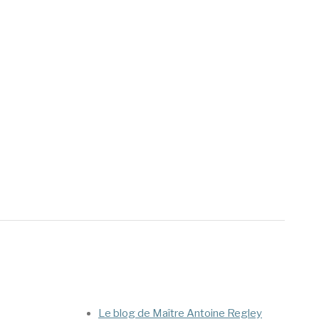
Mega Menu
Le blog de Maître Antoine Regley