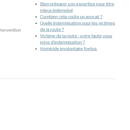
Bien préparer son expertise pour être
mieux indemnisé
Combien cela coûte un avocat ?
Quelle indemnisation pour les victimes
de la route ?
ntervention
Victime de la route : votre faute vous
prive d’indemnisation ?
Homicide involontaire foetus