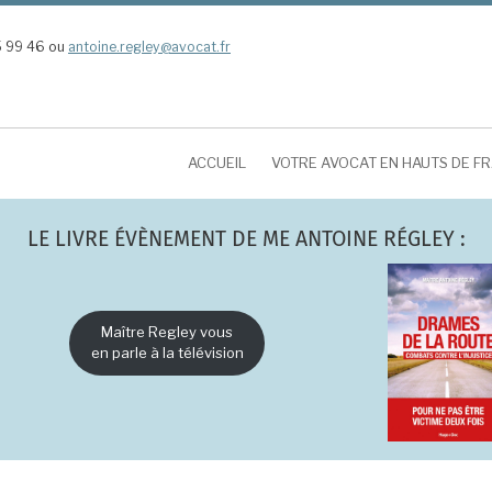
5 99 46 ou
antoine.regley@avocat.fr
ACCUEIL
VOTRE AVOCAT EN HAUTS DE F
LE LIVRE ÉVÈNEMENT DE ME ANTOINE RÉGLEY :
Maître Regley vous
en parle à la télévision