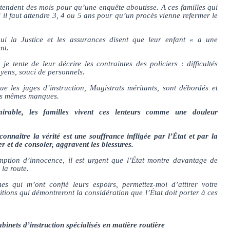
ttendent des mois pour qu’une enquête aboutisse. A ces familles qui
l faut attendre 3, 4 ou 5 ans pour qu’un procès vienne refermer le
ui la Justice et les assurances disent que leur enfant « a une
nt.
je tente de leur décrire les contraintes des policiers : difficultés
yens, souci de personnels.
ue les juges d’instruction, Magistrats méritants, sont débordés et
ces mêmes manques.
mirable, les familles vivent ces lenteurs comme une douleur
nnaître la vérité est une souffrance infligée par l’État et par la
er et de consoler, aggravent les blessures.
mption d’innocence, il est urgent que l’État montre davantage de
la route.
es qui m’ont confié leurs espoirs, permettez-moi d’attirer votre
itions qui démontreront la considération que l’État doit porter à ces
binets d’instruction spécialisés en matière routière