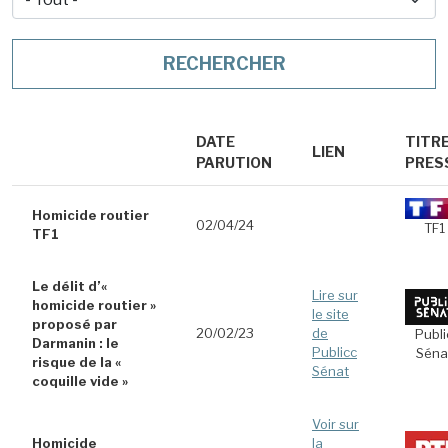
DATE
TITR
LIEN
PARUTION
PRES
Homicide routier
02/04/24
TF1
TF1
Le délit d’«
Lire sur
homicide routier »
le site
proposé par
20/02/23
de
Publi
Darmanin : le
Publicc
Séna
risque de la «
Sénat
coquille vide »
Voir sur
Homicide
la