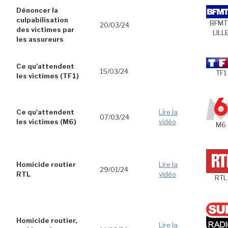
Dénoncer la
culpabilisation
BFMT
20/03/24
des victimes par
LILL
les assureurs
Ce qu'attendent
15/03/24
TF1
les victimes (TF1)
Ce qu'attendent
Lire la
07/03/24
les victimes (M6)
vidéo
M6
Homicide routier
Lire la
29/01/24
RTL
vidéo
RTL
Homicide routier,
Lire la