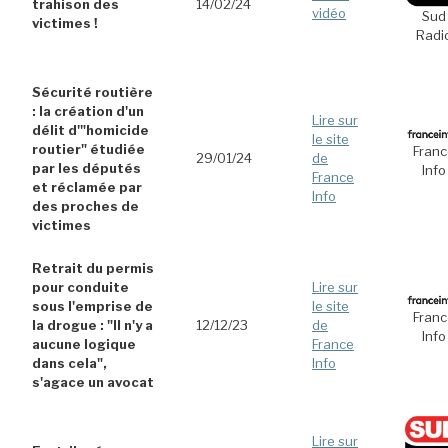
trahison des
14/02/24
vidéo
Sud
victimes !
Radi
Sécurité routière
: la création d'un
Lire sur
délit d'"homicide
le site
routier" étudiée
Franc
29/01/24
de
par les députés
Info
France
et réclamée par
Info
des proches de
victimes
Retrait du permis
pour conduite
Lire sur
sous l'emprise de
le site
Franc
la drogue : "Il n'y a
12/12/23
de
Info
aucune logique
France
dans cela",
Info
s'agace un avocat
Lire sur