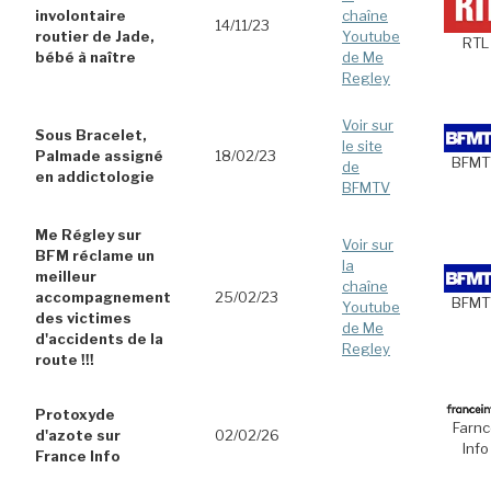
involontaire
chaîne
14/11/23
routier de Jade,
Youtube
RTL
bébé à naître
de Me
Regley
Voir sur
Sous Bracelet,
le site
Palmade assigné
18/02/23
BFMT
de
en addictologie
BFMTV
Me Régley sur
Voir sur
BFM réclame un
la
meilleur
chaîne
accompagnement
25/02/23
BFMT
Youtube
des victimes
de Me
d'accidents de la
Regley
route !!!
Protoxyde
Farnc
d'azote sur
02/02/26
Info
France Info