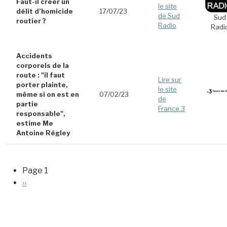
Faut-il créer un
le site
délit d’homicide
17/07/23
de Sud
Sud
routier ?
Radio
Radi
Accidents
corporels de la
route : "il faut
Lire sur
porter plainte,
le site
même si on est en
07/02/23
de
partie
France 3
responsable",
estime Me
Antoine Régley
PAGINATION
Page 1
Page suivante
››