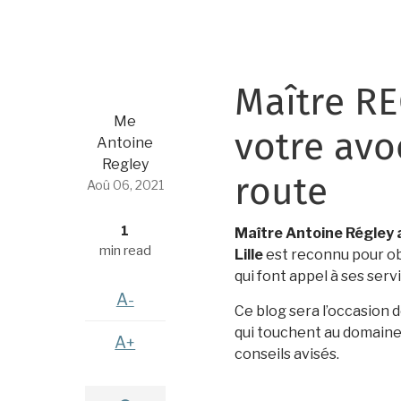
Maître RE
Me
votre avo
Antoine
Regley
route
Aoû 06, 2021
1
Maître Antoine Régley a
min read
Lille
est reconnu pour ob
qui font appel à ses serv
A-
Ce blog sera l’occasion d
qui touchent au domaine p
A+
conseils avisés.