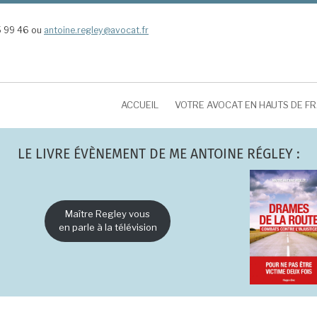
5 99 46 ou
antoine.regley@avocat.fr
ACCUEIL
VOTRE AVOCAT EN HAUTS DE F
LE LIVRE ÉVÈNEMENT DE ME ANTOINE RÉGLEY :
Maître Regley vous
en parle à la télévision