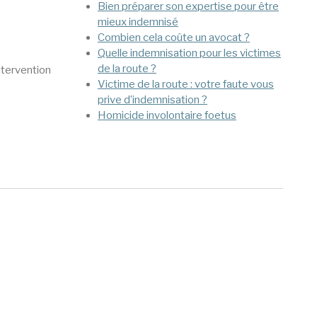
Bien préparer son expertise pour être
mieux indemnisé
Combien cela coûte un avocat ?
Quelle indemnisation pour les victimes
de la route ?
ntervention
Victime de la route : votre faute vous
prive d’indemnisation ?
Homicide involontaire foetus