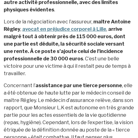
autre activité professionnelle, avec des limites
physiques évidentes
.
Lors de la négociation avec l’assureur,
maître Antoine
Régley
,
avocat en préjudice corporel à Lille
,
arrive
malgré tout à obtenir près de 115 000 euros, dont
une partie est déduite, la sécurité sociale versant
une rente. À ce poste s’ajoute celui de l’incidence
professionnelle de 30 000 euros
. C’est une belle
victoire pour une victime à qui il restait peu de temps à
travailler.
Concernant l’
assistance par une tierce personne
, elle
a été obtenue de haute lutte par le médecin conseil de
maître Régley. Le médecin d’assurance relève, dans son
rapport, que Monsieur L.K est autonome en très grande
partie pour les actes essentiels de la vie quotidienne
(repas, hygiène). Cependant, lors de l’expertise, la vision
étriquée de la définition donnée au poste de la « tierce
personne » était combattue. Il faut penser plus