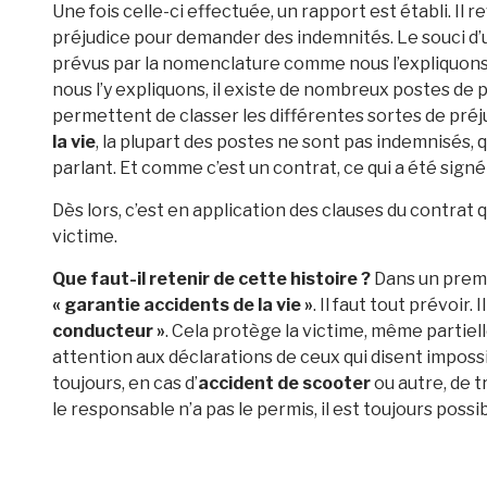
Une fois celle-ci effectuée, un rapport est établi. Il r
préjudice pour demander des indemnités. Le souci d
prévus par la nomenclature comme nous l’expliquon
nous l’y expliquons, il existe de nombreux postes de pr
permettent de classer les différentes sortes de préju
la vie
, la plupart des postes ne sont pas indemnisés
parlant. Et comme c’est un contrat, ce qui a été signé
Dès lors, c’est en application des clauses du contrat 
victime.
Que faut-il retenir de cette histoire ?
Dans un premi
« garantie accidents de la vie »
. Il faut tout prévoir
conducteur »
. Cela protège la victime, même partiel
attention aux déclarations de ceux qui disent impossib
toujours, en cas d’
accident de scooter
ou autre, de t
le responsable n’a pas le permis, il est toujours possib