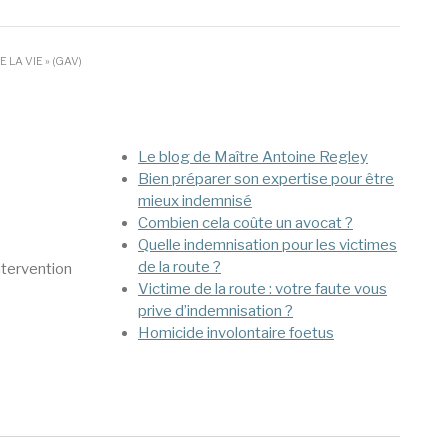
LA VIE » (GAV)
Mega Menu
Le blog de Maître Antoine Regley
Bien préparer son expertise pour être
mieux indemnisé
Combien cela coûte un avocat ?
Quelle indemnisation pour les victimes
de la route ?
ntervention
Victime de la route : votre faute vous
prive d’indemnisation ?
Homicide involontaire foetus