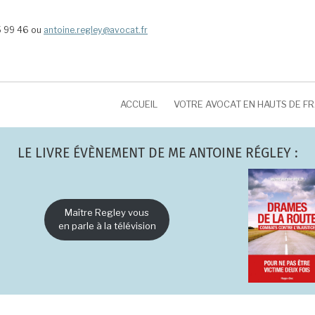
5 99 46 ou
antoine.regley@avocat.fr
ACCUEIL
VOTRE AVOCAT EN HAUTS DE F
LE LIVRE ÉVÈNEMENT DE ME ANTOINE RÉGLEY :
Maître Regley vous
en parle à la télévision