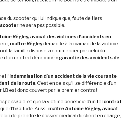
 du scooter qui lui indique que, faute de tiers
 scooter
ne sera pas possible.
oine Régley, avocat des victimes d’accidents en
ment,
maître Régley
demande à la maman de la victime
dont la famille dispose, à commencer par celui du
pose d’un contrat dénommé
« garantie des accidents de
et l’
indemnisation d’un accident de la vie courante
,
dent de la route
. C’est en cela qu’il se différencie d’un
 I.B est donc couvert par le premier contrat.
esponsable, et que la victime bénéficie d’un tel
contrat
que d’habitude. Aussi,
maître Antoine Régley, avocat
cin de prendre le dossier médical du client en charge,