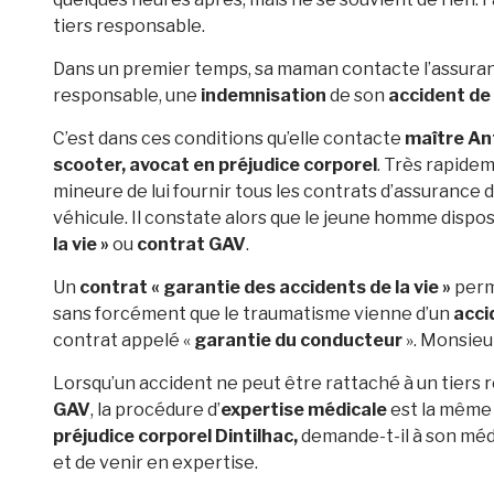
tiers responsable.
Dans un premier temps, sa maman contacte l’assurance
responsable, une
indemnisation
de son
accident de
C’est dans ces conditions qu’elle contacte
maître Ant
scooter, avocat en préjudice corporel
. Très rapide
mineure de lui fournir tous les contrats d’assurance 
véhicule. Il constate alors que le jeune homme dis
la vie »
ou
contrat GAV
.
Un
contrat « garantie des accidents de la vie »
perm
sans forcément que le traumatisme vienne d’un
acci
contrat appelé «
garantie du conducteur
». Monsieur
Lorsqu’un accident ne peut être rattaché à un tiers r
GAV
, la procédure d’
expertise médicale
est la même 
préjudice corporel Dintilhac,
demande-t-il à son méde
et de venir en expertise.