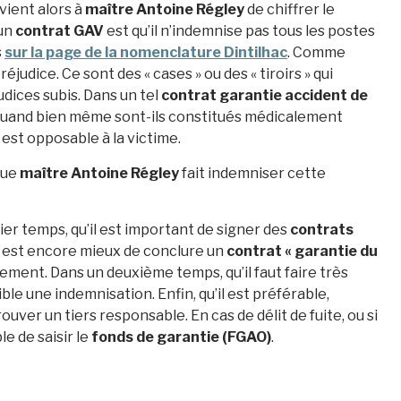
evient alors à
maître Antoine Régley
de chiffrer le
’un
contrat GAV
est qu’il n’indemnise pas tous les postes
s
sur la page de la nomenclature Dintilhac
. Comme
éjudice. Ce sont des « cases » ou des « tiroirs » qui
dices subis. Dans un tel
contrat garantie accident de
, quand bien même sont-ils constitués médicalement
 est opposable à la victime.
que
maître Antoine Régley
fait indemniser cette
er temps, qu’il est important de signer des
contrats
. Il est encore mieux de conclure un
contrat « garantie du
lement. Dans un deuxième temps, qu’il faut faire très
le une indemnisation. Enfin, qu’il est préférable,
rouver un tiers responsable. En cas de délit de fuite, ou si
le de saisir le
fonds de garantie (FGAO)
.