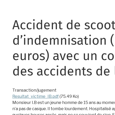
Accident de scoot
d’indemnisation (
euros) avec un co
des accidents de 
Transaction/jugement
Resultat_victime_IB.pdf
(75.49 Ko)
Monsieur I.B est un jeune homme de 15 ans au moment de
n’a pas de casque. Il tombe lourdement. Hospitalisé 
quelques heures après, mais ne se souvient de rien. F