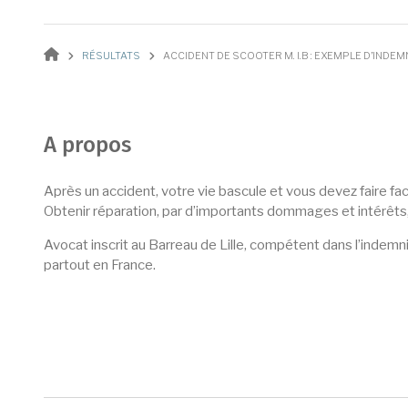
Fil d'Ariane
RÉSULTATS
ACCIDENT DE SCOOTER M. I.B : EXEMPLE D’INDEM
A propos
Après un accident, votre vie bascule et vous devez faire fa
Obtenir réparation, par d’importants dommages et intérêts
Avocat inscrit au Barreau de Lille, compétent dans l’indemni
partout en France.