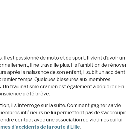
l est passionné de moto et de sport. Il vient d’avoir un
llement, il ne travaille plus. Il a l’ambition de rénover
rs après la naissance de son enfant, il subit un accident
un premier temps. Quelques blessures aux membres
s. Un traumatisme crânien est également à déplorer. En
conscience a été brève.
ion, il s’interroge sur la suite. Comment gagner sa vie
s membres inférieurs ne lui permettent pas de s’accroupir
prendre contact avec une association de victimes qui lui
imes d’accidents de la route à Lille
.