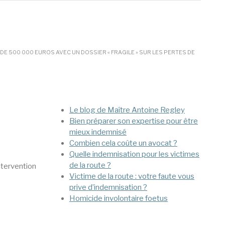
 DE 500 000 EUROS AVEC UN DOSSIER « FRAGILE » SUR LES PERTES DE
Mega Menu
Le blog de Maître Antoine Regley
Bien préparer son expertise pour être
mieux indemnisé
Combien cela coûte un avocat ?
Quelle indemnisation pour les victimes
de la route ?
ntervention
Victime de la route : votre faute vous
prive d’indemnisation ?
Homicide involontaire foetus