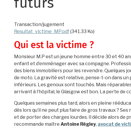
futurs
Transaction/jugement
Resultat_victime_MP.pdf
(341.33 Ko)
Qui est la victime ?
Monsieur M.P est un jeune homme entre 30 et 40 ans. I
enfant et d’emménager avec sa compagne. Professionne
des biens immobiliers pour les revendre. Quelques jou
de moto. La gravité est relative, pense-t-on dans 
inférieurs. Les genoux sont touchés. Mais réparable
arrivant à l’hôpital, le Glasgow est bon. La perte de 
Quelques semaines plus tard, alors en pleine rééducat
dès lors qu’il ne peut plus faire de gros travaux ? Se
et de porter des charges lourdes. Il décide alors de 
recommande maître
Antoine Régley
,
avocat de vict