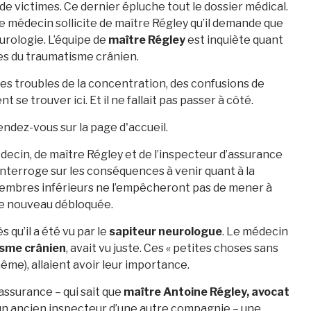
 victimes. Ce dernier épluche tout le dossier médical.
e médecin sollicite de maître Régley qu’il demande que
eurologie. L’équipe de
maître Régley
est inquiète quant
es du traumatisme crânien.
des troubles de la concentration, des confusions de
 se trouver ici. Et il ne fallait pas passer à côté.
endez-vous sur la page d'accueil.
cin, de maître Régley et de l’inspecteur d’assurance
interroge sur les conséquences à venir quant à la
s membres inférieurs ne l’empêcheront pas de mener à
 de nouveau débloquée.
qu’il a été vu par le
sapiteur neurologue
. Le médecin
isme crânien
, avait vu juste. Ces « petites choses sans
-même), allaient avoir leur importance.
assurance – qui sait que
maître Antoine Régley, avocat
 un ancien inspecteur d’une autre compagnie – une