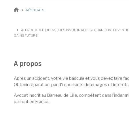
Fil d'Ariane
RÉSULTATS
AFFAIRE M. M.P (BLESSURES INVOLONTAIRES). QUAND L’INTERVENTI
GAINS FUTURS
A propos
Après un accident, votre vie bascule et vous devez faire fa
Obtenir réparation, par d’importants dommages et intérêts
Avocat inscrit au Barreau de Lille, compétent dans l’indemni
partout en France.