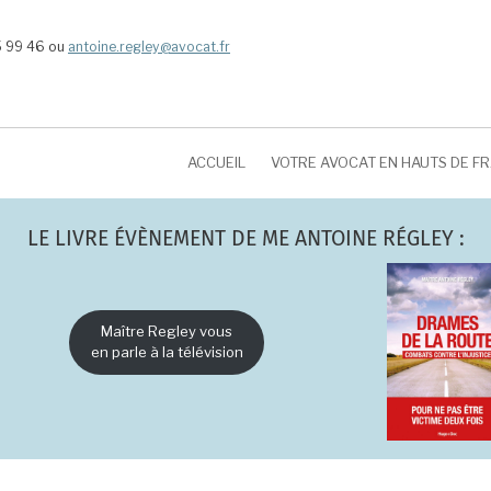
5 99 46 ou
antoine.regley@avocat.fr
ACCUEIL
VOTRE AVOCAT EN HAUTS DE F
LE LIVRE ÉVÈNEMENT DE ME ANTOINE RÉGLEY :
Maître Regley vous
en parle à la télévision