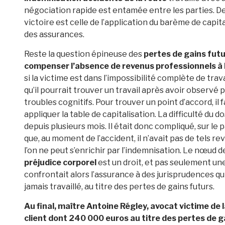
négociation rapide est entamée entre les parties. D
victoire est celle de l’application du barème de capita
des assurances.
Reste la question épineuse des
pertes de gains futu
compenser l’absence de revenus professionnels à l
si la victime est dans l’impossibilité complète de trava
qu’il pourrait trouver un travail après avoir observé 
troubles cognitifs. Pour trouver un point d’accord, il
appliquer la table de capitalisation. La difficulté du d
depuis plusieurs mois. Il était donc compliqué, sur le
que, au moment de l’accident, il n’avait pas de tels r
l’on ne peut s’enrichir par l’indemnisation. Le nœud de
préjudice corporel
est un droit, et pas seulement u
confrontait alors l’assurance à des jurisprudences 
jamais travaillé, au titre des pertes de gains futurs.
Au final, maître Antoine Régley, avocat victime de 
client dont 240 000 euros au titre des pertes de ga