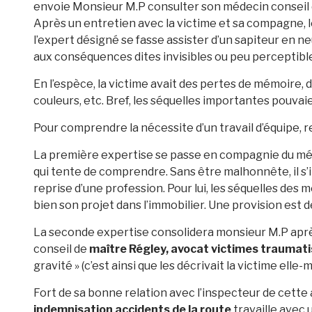
envoie Monsieur M.P consulter son médecin conseil de
Après un entretien avec la victime et sa compagne, l
l’expert désigné se fasse assister d’un sapiteur en n
aux conséquences dites invisibles ou peu perceptibl
En l’espèce, la victime avait des pertes de mémoire, 
couleurs, etc. Bref, les séquelles importantes pouvaient
Pour comprendre la nécessite d’un travail d’équipe, r
La première expertise se passe en compagnie du méde
qui tente de comprendre. Sans être malhonnête, il s’
reprise d’une profession. Pour lui, les séquelles de
bien son projet dans l’immobilier. Une provision est
La seconde expertise consolidera monsieur M.P après 
conseil de
maître Régley, avocat victimes traumat
gravité » (c’est ainsi que les décrivait la victime elle
Fort de sa bonne relation avec l’inspecteur de cette 
indemnisation accidents de la route
travaille avec