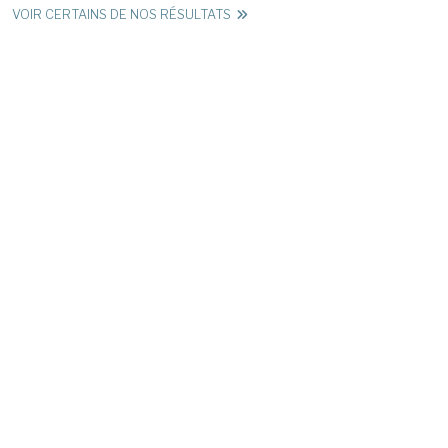
VOIR CERTAINS DE NOS RÉSULTATS
Fil d'Ariane
AVOCAT ACCIDENT DE MOTO : ÊTRE ACCOMPAGNÉ POUR UNE BONNE
INDEMNISATION
A propos