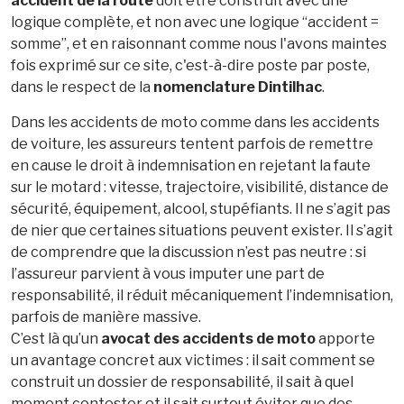
accident de la route
doit être construit avec une
logique complète, et non avec une logique “accident =
somme”, et en raisonnant comme nous l'avons maintes
fois exprimé sur ce site, c'est-à-dire poste par poste,
dans le respect de la
nomenclature Dintilhac
.
Dans les accidents de moto comme dans les accidents
de voiture, les assureurs tentent parfois de remettre
en cause le droit à indemnisation en rejetant la faute
sur le motard : vitesse, trajectoire, visibilité, distance de
sécurité, équipement, alcool, stupéfiants. Il ne s’agit pas
de nier que certaines situations peuvent exister. Il s’agit
de comprendre que la discussion n’est pas neutre : si
l’assureur parvient à vous imputer une part de
responsabilité, il réduit mécaniquement l’indemnisation,
parfois de manière massive.
C’est là qu’un
avocat des accidents de moto
apporte
un avantage concret aux victimes : il sait comment se
construit un dossier de responsabilité, il sait à quel
moment contester et il sait surtout éviter que des