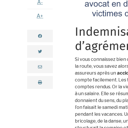
A-
A+
Indemnisa
d’agrémen
Si vous connaissez bien 
la route, vous savez alor
assureurs après un
accid
compte facilement. Les fa
comptes rendus. Or la vi
à un salaire. Elle se résum
donnaient du sens, du pla
l’on faisait le samedi mat
pendant les vacances. Un
bricolage, de la danse, u
structurait la semaine et 