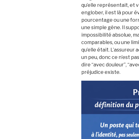
qu’elle représentait, et v
englober, il est là pour 
pourcentage ou une form
une simple gêne. Il supp
impossibilité absolue, m
comparables, ou une limita
qu’elle était. L’assureu
un peu, donc ce n’est pas 
dire “avec douleur”, “ave
préjudice existe.