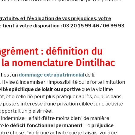
atuite, et l’évaluation de vos préjudices, votre
 tient à votre disposition : 03 20 15 99 46 / 06 99 93
agrément : définition du
 la nomenclature Dintilhac
t
est un
dommage extrapatrimonial
de la
c
. Il vise à indemniser l’impossibilité ou la forte limitation
vité spécifique de loisir ou sportive
que la victime
nt, et qu’elle ne peut plus pratiquer après, ou plus dans
poste s’intéresse à une privation ciblée : une activité
apportait un plaisir réel.
 indemnise “le fait d’être moins bien” de manière
te le
déficit fonctionnel permanent
. Le
préjudice
tre chose : “voilà une activité que je faisais, voilà ce