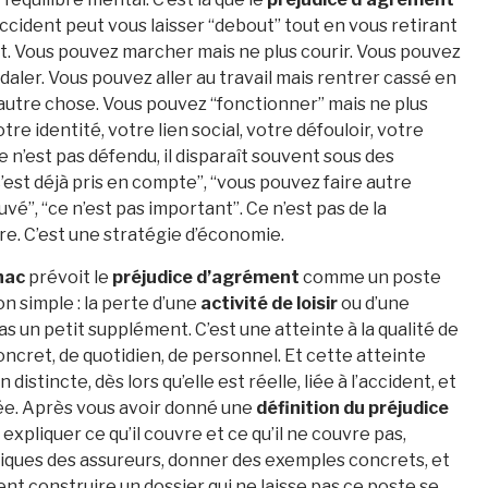
accident peut vous laisser “debout” tout en vous retirant
nt. Vous pouvez marcher mais ne plus courir. Vous pouvez
daler. Vous pouvez aller au travail mais rentrer cassé en
 autre chose. Vous pouvez “fonctionner” mais ne plus
otre identité, votre lien social, votre défouloir, votre
te n’est pas défendu, il disparaît souvent sous des
c’est déjà pris en compte”, “vous pouvez faire autre
uvé”, “ce n’est pas important”. Ce n’est pas de la
re. C’est une stratégie d’économie.
hac
prévoit le
préjudice d’agrément
comme un poste
 simple : la perte d’une
activité de loisir
ou d’une
as un petit supplément. C’est une atteinte à la qualité de
concret, de quotidien, de personnel. Et cette atteinte
istincte, dès lors qu’elle est réelle, liée à l’accident, et
. Après vous avoir donné une
définition du préjudice
 expliquer ce qu’il couvre et ce qu’il ne couvre pas,
siques des assureurs, donner des exemples concrets, et
t construire un dossier qui ne laisse pas ce poste se