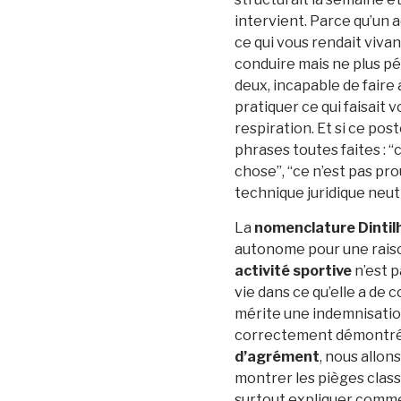
intervient. Parce qu’un 
ce qui vous rendait viva
conduire mais ne plus pé
deux, incapable de faire
pratiquer ce qui faisait v
respiration. Et si ce pos
phrases toutes faites : “
chose”, “ce n’est pas pro
technique juridique neut
La
nomenclature Dintil
autonome pour une raison
activité sportive
n’est p
vie dans ce qu’elle a de 
mérite une indemnisation d
correctement démontrée
d’agrément
, nous allons
montrer les pièges clas
surtout expliquer commen