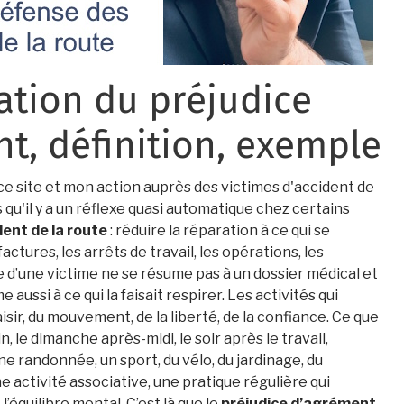
tion du préjudice
t, définition, exemple
ce site et mon action auprès des victimes d'accident de
s qu'il y a un réflexe quasi automatique chez certains
ent de la route
: réduire la réparation à ce qui se
ctures, les arrêts de travail, les opérations, les
e d’une victime ne se résume pas à un dossier médical et
e aussi à ce qui la faisait respirer. Les activités qui
isir, du mouvement, de la liberté, de la confiance. Ce que
in, le dimanche après-midi, le soir après le travail,
e randonnée, un sport, du vélo, du jardinage, du
ne activité associative, une pratique régulière qui
l’équilibre mental. C’est là que le
préjudice d’agrément