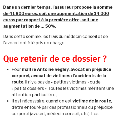
Dans un dernier temps, l’assureur propose la somme
de 41 800 euros, soit une augmentation de 14 000
euros par rapport à la première offre, soit une
augmentation de … 50%.
Dans cette somme, les frais du médecin conseil et de
l’avocat ont été pris en charge.
Que retenir de ce dossier ?
Pour
maître Antoine Régley, avocat en préjudice
corporel, avocat de victimes d’accidents de la
route
, il n’y a pas de « petites victimes » ou de
« petits dossiers ». Toutes les victimes méritent une
attention particulière ;
Il est nécessaire, quand on est
victime de la route
,
d’être entouré par des professionnels du préjudice
corporel (avocat, médecin conseil, etc.). Les