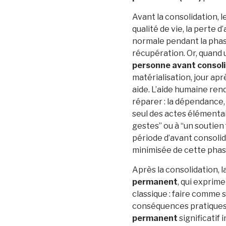
Avant la consolidation, l
qualité de vie, la perte 
normale pendant la phase
récupération. Or, quand 
personne avant consoli
matérialisation, jour aprè
aide. L’aide humaine rend
réparer : la dépendance, l
seul des actes élémentair
gestes” ou à “un soutien f
période d’avant consolida
minimisée de cette phas
Après la consolidation, 
permanent
, qui exprime
classique : faire comme 
conséquences pratiques.
permanent
significatif 