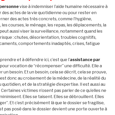
 personne
vise à indemniser l’aide humaine nécessaire à
r des actes de la vie quotidienne ou pour rester en
erner des actes très concrets, comme l’hygiène,
s, les courses, le ménage, les repas, les déplacements, la
 peut aussi viser la surveillance, notamment quand les
isque : chutes, désorientation, troubles cognitifs,
icaments, comportements inadaptés, crises, fatigue
rendre et à défendre ici, c’est que l’
assistance par
 pour vocation de “récompenser” une difficulté. Elle a
 un besoin. Et un besoin, cela se décrit, cela se prouve,
 est donc au croisement de la médecine, de la réalité du
 quotidien, et de la stratégie d’expertise. Il est aussi au
 Certaines victimes n’osent pas parler de ce qu’elles ne
minimisent. Elles se taisent. Elles se débrouillent. Elles
r”. Et c’est précisément là que le dossier se fragilise,
est pas posé dans le dossier devient une porte ouverte à