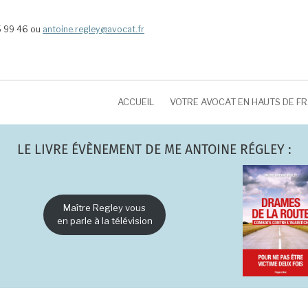
5 99 46 ou
antoine.regley@avocat.fr
ACCUEIL
VOTRE AVOCAT EN HAUTS DE F
LE LIVRE ÉVÈNEMENT DE ME ANTOINE RÉGLEY :
Maître Regley vous
en parle à la télévision