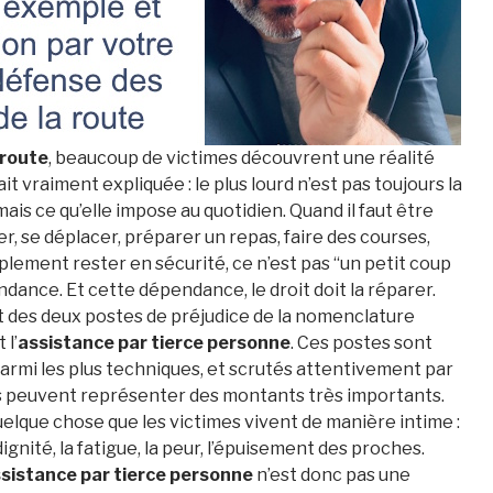
 route
, beaucoup de victimes découvrent une réalité
t vraiment expliquée : le plus lourd n’est pas toujours la
is ce qu’elle impose au quotidien. Quand il faut être
ver, se déplacer, préparer un repas, faire des courses,
mplement rester en sécurité, ce n’est pas “un petit coup
ndance. Et cette dépendance, le droit doit la réparer.
t des deux postes de préjudice de la nomenclature
 l’
assistance par tierce personne
. Ces postes sont
 parmi les plus techniques, et scrutés attentivement par
ls peuvent représenter des montants très importants.
uelque chose que les victimes vivent de manière intime :
ignité, la fatigue, la peur, l’épuisement des proches.
sistance par tierce personne
n’est donc pas une