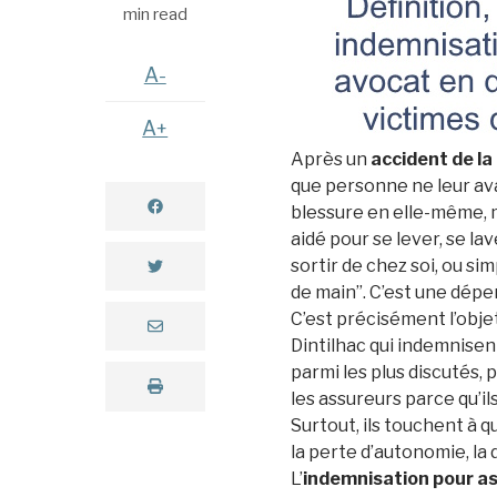
min read
A-
A+
Après un
accident de la
que personne ne leur avai
blessure en elle-même, ma
aidé pour se lever, se la
sortir de chez soi, ou si
de main”. C’est une dépe
C’est précisément l’obje
Dintilhac qui indemnisent
parmi les plus discutés,
les assureurs parce qu’i
Surtout, ils touchent à q
la perte d’autonomie, la d
L’
indemnisation pour as