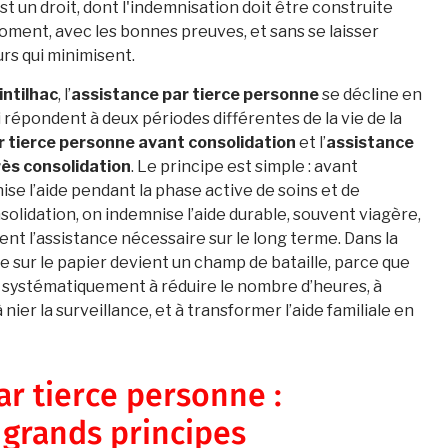
st un droit, dont l'indemnisation doit être construite
ment, avec les bonnes preuves, et sans se laisser
rs qui minimisent.
ntilhac
, l’
assistance par tierce personne
se décline en
 répondent à deux périodes différentes de la vie de la
r tierce personne avant consolidation
et l’
assistance
rès consolidation
. Le principe est simple : avant
ise l’aide pendant la phase active de soins et de
olidation, on indemnise l’aide durable, souvent viagère,
ent l’assistance nécessaire sur le long terme. Dans la
le sur le papier devient un champ de bataille, parce que
 systématiquement à réduire le nombre d’heures, à
 à nier la surveillance, et à transformer l’aide familiale en
ar tierce personne :
t grands principes