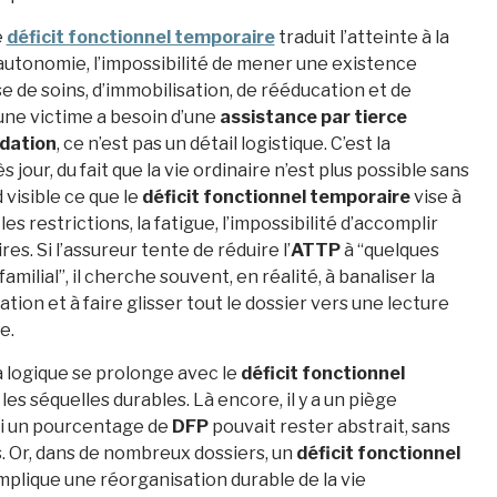
e
déficit fonctionnel temporaire
traduit l’atteinte à la
d’autonomie, l’impossibilité de mener une existence
 de soins, d’immobilisation, de rééducation et de
une victime a besoin d’une
assistance par tierce
dation
, ce n’est pas un détail logistique. C’est la
s jour, du fait que la vie ordinaire n’est plus possible sans
 visible ce que le
déficit fonctionnel temporaire
vise à
es restrictions, la fatigue, l’impossibilité d’accomplir
es. Si l’assureur tente de réduire l’
ATTP
à “quelques
amilial”, il cherche souvent, en réalité, à banaliser la
tion et à faire glisser tout le dossier vers une lecture
e.
la logique se prolonge avec le
déficit fonctionnel
 les séquelles durables. Là encore, il y a un piège
si un pourcentage de
DFP
pouvait rester abstrait, sans
 Or, dans de nombreux dossiers, un
déficit fonctionnel
implique une réorganisation durable de la vie