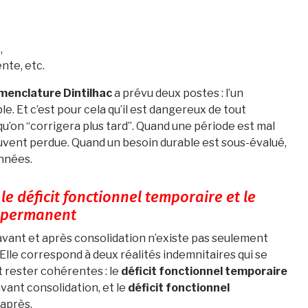
,
nte, etc.
menclature Dintilhac
a prévu deux postes : l’un
le. Et c’est pour cela qu’il est dangereux de tout
u’on “corrigera plus tard”. Quand une période est mal
uvent perdue. Quand un besoin durable est sous-évalué,
années.
 le déficit fonctionnel temporaire et le
l permanent
avant et après consolidation n’existe pas seulement
 Elle correspond à deux réalités indemnitaires qui se
 rester cohérentes : le
déficit fonctionnel temporaire
vant consolidation, et le
déficit fonctionnel
’après.