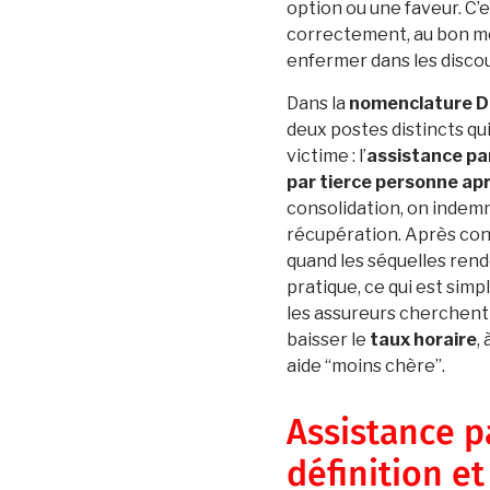
option ou une faveur. C’e
correctement, au bon mo
enfermer dans les discou
Dans la
nomenclature Di
deux postes distincts qui
victime : l’
assistance pa
par tierce personne ap
consolidation, on indemn
récupération. Après cons
quand les séquelles rend
pratique, ce qui est simp
les assureurs cherchent
baisser le
taux horaire
,
aide “moins chère”.
Assistance p
définition e