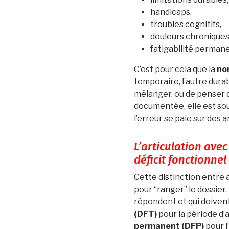
handicaps,
troubles cognitifs,
douleurs chroniques
fatigabilité permane
C’est pour cela que la
no
temporaire, l’autre durab
mélanger, ou de penser q
documentée, elle est so
l’erreur se paie sur des 
L’articulation avec
déficit fonctionne
Cette distinction entre 
pour “ranger” le dossier.
répondent et qui doivent
(DFT)
pour la période d’a
permanent (DFP)
pour l