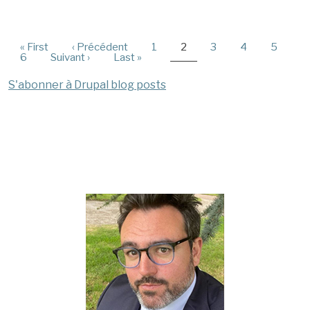
Première page
Page précédente
Page
Page courante
Page
Page
Page
« First
‹ Précédent
1
2
3
4
5
Pagination
Page
Page suivante
Dernière page
6
Suivant ›
Last »
S'abonner à Drupal blog posts